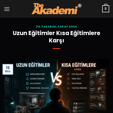
İçeriğe
atla
0
3D TASARIM
,
YAPAY ZEKA
Uzun Eğitimler Kısa Eğitimlere
Karşı
15
Nis