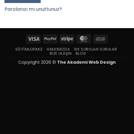
Parolanızı mı unuttunuz?
Visa
PayPal
Stripe
MasterCard
Cash
On
EĞITIMLERIMIZ
HAKKIMIZDA
SIK SORULAN SORULAR
Delivery
BIZE ULAŞIN
BLOG
Copyright 2026 ©
The Akademi Web Design