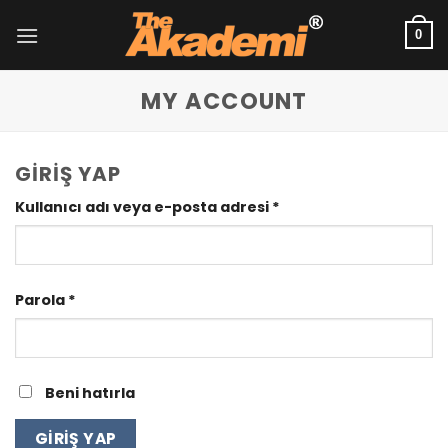
İçeriğe
atla
0
MY ACCOUNT
GIRIŞ YAP
Gerekli
Kullanıcı adı veya e-posta adresi
*
Gerekli
Parola
*
Beni hatırla
GIRIŞ YAP