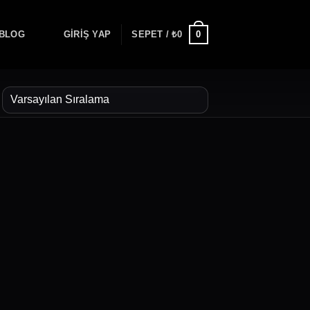
0
BLOG
GIRIŞ YAP
SEPET /
₺
0