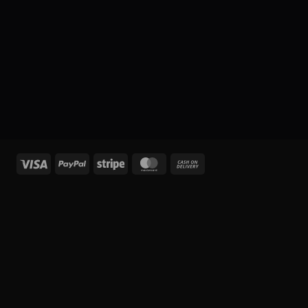
Visa
PayPal
Stripe
MasterCard
Cash
On
Delivery