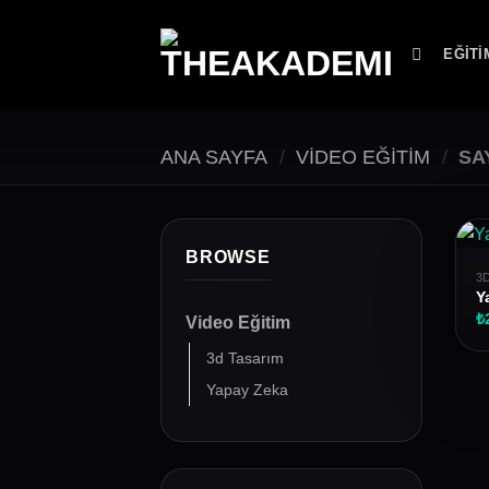
İçeriğe
atla
EĞITI
ANA SAYFA
/
VIDEO EĞITIM
/
SA
BROWSE
3
Y
₺
Video Eğitim
3d Tasarım
Yapay Zeka