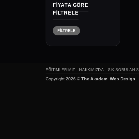
FIYATA GÖRE
FILTRELE
En
En
FILTRELE
düşük
yüksek
fiyat
fiyat
EĞITIMLERIMIZ
HAKKIMIZDA
SIK SORULAN 
Copyright 2026 ©
The Akademi Web Design