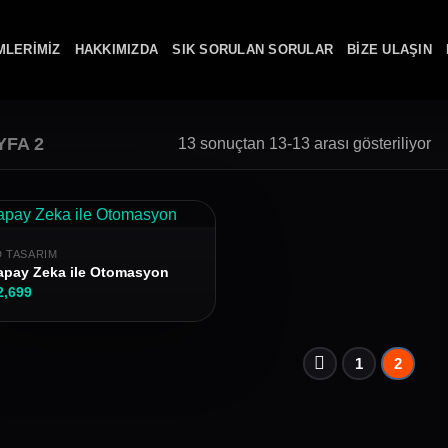
MLERIMIZ
HAKKIMIZDA
SIK SORULAN SORULAR
BIZE ULAŞIN
YFA 2
13 sonuçtan 13-13 arası gösteriliyor
D TASARIM
apay Zeka ile Otomasyon
2,699
1
2