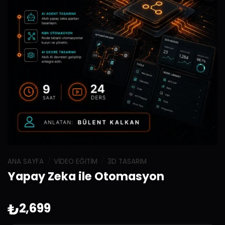
ANA SAYFA
/
VIDEO EĞITIM
/
3D TASARIM
Yapay Zeka ile Otomasyon
₺
2,699