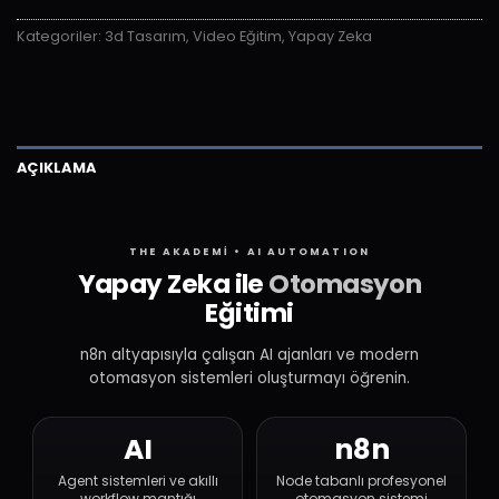
Kategoriler:
3d Tasarım
,
Video Eğitim
,
Yapay Zeka
AÇIKLAMA
THE AKADEMİ • AI AUTOMATION
Yapay Zeka ile
Otomasyon
Eğitimi
n8n altyapısıyla çalışan AI ajanları ve modern
otomasyon sistemleri oluşturmayı öğrenin.
AI
n8n
Agent sistemleri ve akıllı
Node tabanlı profesyonel
workflow mantığı
otomasyon sistemi