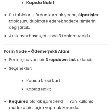
Kapıda Nakit
Bu tabloları sıfırdan kurmak yerine,
Siparişler
tablosunu duplicate ederek sadece isimlerini
değiştirdik.
Artık aynı base içerisinde 3 tablomuz oldu.
Form Node – Ödeme Şekli Alanı
Form içine yeni bir
Dropdown List
eklendi.
Seçenekler:
Kapıda Kredi Kartı
Kapıda Nakit
Required
olarak işaretlendi → Yani kullanıcı
mutlaka bir seçim yapmak zorunda.