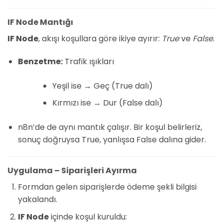
IF Node Mantığı
IF Node
, akışı koşullara göre ikiye ayırır:
True
ve
False
.
Benzetme:
Trafik ışıkları
Yeşil ise → Geç (True dalı)
Kırmızı ise → Dur (False dalı)
n8n’de de aynı mantık çalışır. Bir koşul belirleriz,
sonuç doğruysa True, yanlışsa False dalına gider.
Uygulama – Siparişleri Ayırma
Formdan gelen siparişlerde ödeme şekli bilgisi
yakalandı.
IF Node
içinde koşul kuruldu: