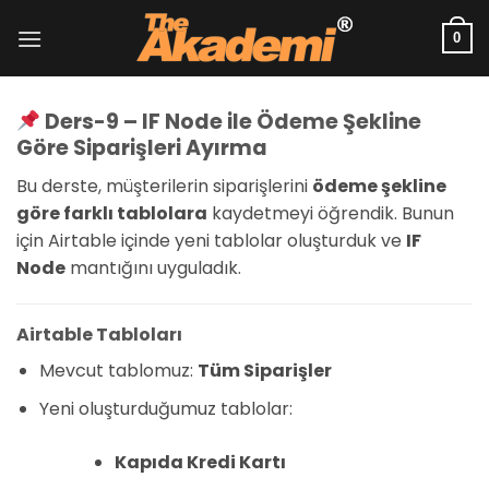
İçeriğe
atla
0
Ders-9 – IF Node ile Ödeme Şekline
Göre Siparişleri Ayırma
Bu derste, müşterilerin siparişlerini
ödeme şekline
göre farklı tablolara
kaydetmeyi öğrendik. Bunun
için Airtable içinde yeni tablolar oluşturduk ve
IF
Node
mantığını uyguladık.
Airtable Tabloları
Mevcut tablomuz:
Tüm Siparişler
Yeni oluşturduğumuz tablolar:
Kapıda Kredi Kartı