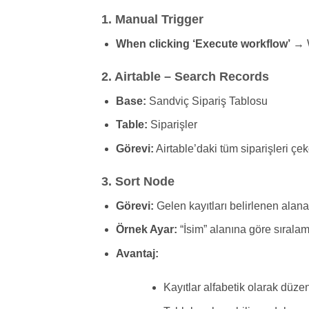
1. Manual Trigger
When clicking ‘Execute workflow’
→ W
2. Airtable – Search Records
Base:
Sandviç Sipariş Tablosu
Table:
Siparişler
Görevi:
Airtable’daki tüm siparişleri çek
3. Sort Node
Görevi:
Gelen kayıtları belirlenen alan
Örnek Ayar:
“İsim” alanına göre sıralam
Avantaj:
Kayıtlar alfabetik olarak düzen