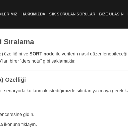
MLERIMIZ
HAKKIMIZDA
SIK SORULAN SORULAR
BIZE ULAŞIN
i Sıralama
e)
özelliğini ve
SORT node
ile verilerin nasıl düzenlenebileceğ
rı birer “ders notu” gibi saklamaktır.
) Özelliği
ir senaryoda kullanmak istediğimizde sıfırdan yazmaya gerek k
nceresine gidin.
ta
ikonuna tıklayın.