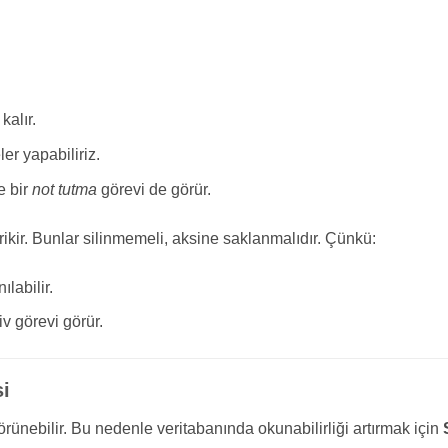
kalır.
er yapabiliriz.
e bir
not tutma
görevi de görür.
kir. Bunlar silinmemeli, aksine saklanmalıdır. Çünkü:
labilir.
iv görevi görür.
si
örünebilir. Bu nedenle veritabanında okunabilirliği artırmak için