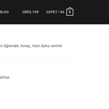
0
BLOG
GIRIŞ YAP
SEPET /
₺
0
ini öğrendik. Amaç, hem daha verimli
almaz.