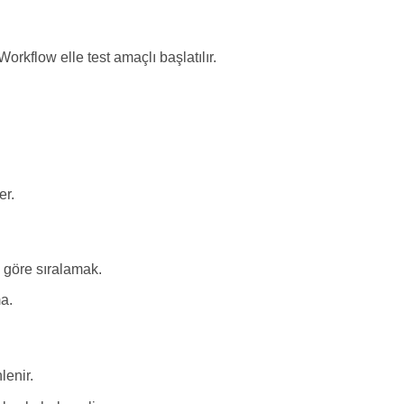
orkflow elle test amaçlı başlatılır.
er.
a göre sıralamak.
a.
lenir.