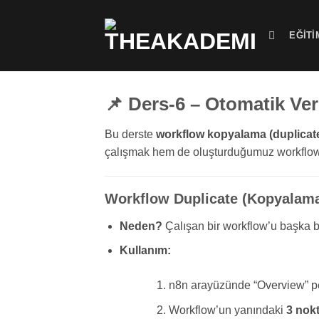
İçeriğe
atla
EĞITI
📌 Ders-6 – Otomatik Ver
Bu derste
workflow kopyalama (duplicat
çalışmak hem de oluşturduğumuz workflow’la
Workflow Duplicate (Kopyalama
Neden?
Çalışan bir workflow’u başka b
Kullanım:
n8n arayüzünde “Overview” pe
Workflow’un yanındaki
3 nok