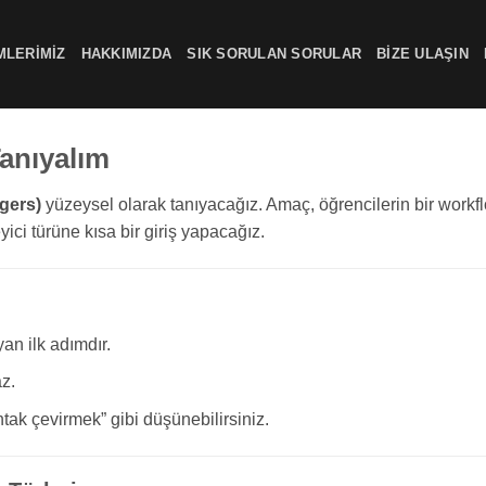
MLERIMIZ
HAKKIMIZDA
SIK SORULAN SORULAR
BIZE ULAŞIN
Tanıyalım
ggers)
yüzeysel olarak tanıyacağız. Amaç, öğrencilerin bir workflo
yici türüne kısa bir giriş yapacağız.
n ilk adımdır.
z.
tak çevirmek” gibi düşünebilirsiniz.