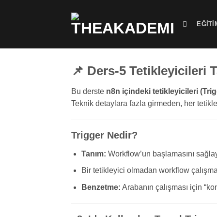
İçeriğe
atla
EĞITI
📌 Ders-5 Tetikleyicileri 
Bu derste
n8n içindeki tetikleyicileri (Tri
Teknik detaylara fazla girmeden, her tetikle
Trigger Nedir?
Tanım:
Workflow’un başlamasını sağlaya
Bir tetikleyici olmadan workflow çalışma
Benzetme:
Arabanın çalışması için “kon