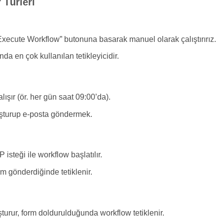
 Türleri
Execute Workflow” butonuna basarak manuel olarak çalıştırırız.
en çok kullanılan tetikleyicidir.
lışır (ör. her gün saat 09:00’da).
şturup e-posta göndermek.
steği ile workflow başlatılır.
rm gönderdiğinde tetiklenir.
şturur, form doldurulduğunda workflow tetiklenir.