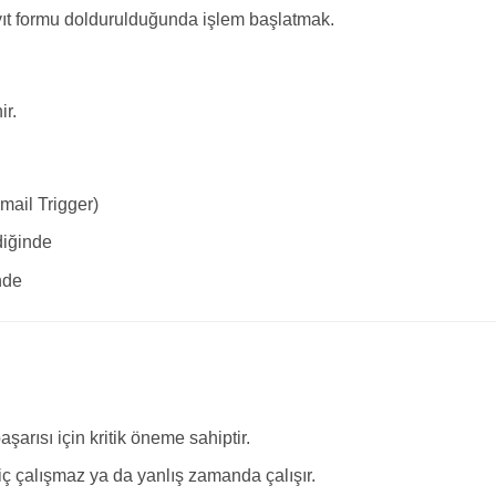
yıt formu doldurulduğunda işlem başlatmak.
ir.
mail Trigger)
diğinde
nde
şarısı için kritik öneme sahiptir.
hiç çalışmaz ya da yanlış zamanda çalışır.