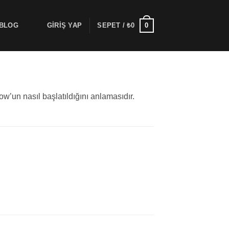
0
BLOG
GIRIŞ YAP
SEPET /
₺
0
w’un nasıl başlatıldığını anlamasıdır.