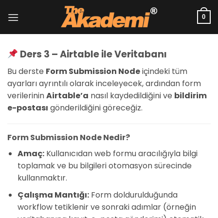
İçeriğe
atla
0
Ders 3 – Airtable ile Veritabanı
Bu derste
Form Submission Node
içindeki tüm
ayarları ayrıntılı olarak inceleyecek, ardından form
verilerinin
Airtable’a
nasıl kaydedildiğini ve
bildirim
e-postası
gönderildiğini göreceğiz.
Form Submission Node Nedir?
Amaç:
Kullanıcıdan web formu aracılığıyla bilgi
toplamak ve bu bilgileri otomasyon sürecinde
kullanmaktır.
Çalışma Mantığı:
Form doldurulduğunda
workflow tetiklenir ve sonraki adımlar (örneğin