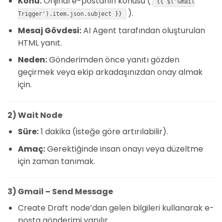
Konu:
Orijinal e-postanın konusu (
{{ $('Gmail
).
Trigger').item.json.subject }}
Mesaj Gövdesi:
AI Agent tarafından oluşturulan
HTML yanıt.
Neden:
Gönderimden önce yanıtı gözden
geçirmek veya ekip arkadaşınızdan onay almak
için.
2) Wait Node
Süre:
1 dakika (isteğe göre artırılabilir).
Amaç:
Gerektiğinde insan onayı veya düzeltme
için zaman tanımak.
3) Gmail – Send Message
Create Draft node’dan gelen bilgileri kullanarak e-
posta gönderimi yapılır.