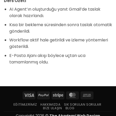
Ders Özeti
AI Agent’ın oluşturduğu yanıt Gmail’de taslak
olarak hazırlandı.
Kısa bir bekleme süresinden sonra taslak otomatik
gönderildi.
Workflow aktif hale getirildi ve izleme yöntemleri
gösterildi.
E-Posta Ajanı akışı böylece uçtan uca
tamamlanmış oldu.
Visa
PayPal
Stripe
MasterCard
Cash
On
EĞITIMLERIMIZ
HAKKIMIZDA
SIK SORULAN SORULAR
Delivery
BIZE ULAŞIN
BLOG
Copyright 2026 ©
The Akademi Web Design