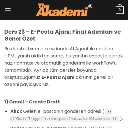
İçeriğe
atla
0
Ders 23 – E-Posta Ajanı: Final Adımları ve
Genel Özet
Bu derste, bir önceki videoda AI Agent ile üretilen
HTML yanıtı aldıktan sonra, bu yanıtın e-posta olarak
hazırlanması ve otomatik gönderimi ile workflow’u
tamamladık. Ayrıca tüm dersler boyunca
oluşturduğumuz
E-Posta Ajanı
akışının genel bir
özetini paylaşıyoruz.
1) Gmail – Create Draft
Alıcı:
Gelen e-postanın gönderen adresi (
{{
).
$('Gmail Trigger').item.json.from.value[0].address }}