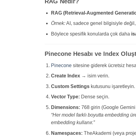
RAG Nedir?
RAG (Retrieval-Augmented Generati
Örnek:
AI, sadece genel bilgisiyle değil
Böylece spesifik konularda çok daha
is
Pinecone Hesabı ve Index Oluş
Pinecone
sitesine giderek ücretsiz hesa
Create Index
→ isim verin.
Custom Settings
kutusunu işaretleyin.
Vector Type:
Dense seçin.
Dimensions:
768 girin (Google Gemini
“Her model farklı boyutta embedding üre
embedding kullanır.”
Namespaces:
TheAkademi (veya projen