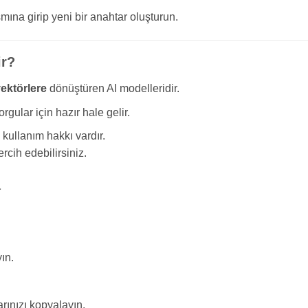
mına girip yeni bir anahtar oluşturun.
ir?
vektörlere
dönüştüren AI modelleridir.
gular için hazır hale gelir.
 kullanım hakkı vardır.
rcih edebilirsiniz.
a
ın.
rınızı kopyalayın.