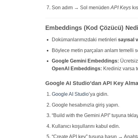
Son adım → Sol menüden
API Keys
kıs
Embeddings (Kod Çözücü) Ned
Dokümanlarımızdaki metinleri
sayısal 
Böylece metin parçaları anlam temelli sor
Google Gemini Embeddings:
Ücretsiz
OpenAI Embeddings:
Krediniz varsa te
Google AI Studio’dan API Key Alm
Google AI Studio
’ya gidin.
Google hesabınızla giriş yapın.
“Build with the Gemini API” tuşuna tıklay
Kullanıcı koşullarını kabul edin.
“Create API key” tuşuna basın → Anahta