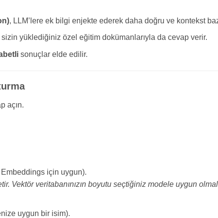
on)
, LLM’lere ek bilgi enjekte ederek daha doğru ve kontekst bazl
, sizin yüklediğiniz özel eğitim dokümanlarıyla da cevap verir.
abetli
sonuçlar elde edilir.
turma
p açın.
 Embeddings için uygun).
tir. Vektör veritabanınızın boyutu seçtiğiniz modele uygun olma
ize uygun bir isim).