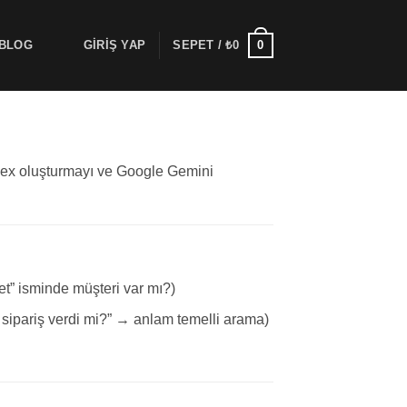
0
BLOG
GIRIŞ YAP
SEPET /
₺
0
index oluşturmayı ve Google Gemini
et” isminde müşteri var mı?)
 sipariş verdi mi?” → anlam temelli arama)