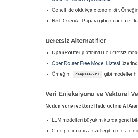
Genellikle oldukça ekonomiktir. Örneğin 
Not:
OpenAI, Papara gibi ön ödemeli kart
Ücretsiz Alternatifler
OpenRouter
platformu ile ücretsiz mode
OpenRouter Free Model Listesi
üzerinde
Örneğin:
gibi modeller h
deepseek-r1
Veri Enjeksiyonu ve Vektörel Ve
Neden veriyi vektörel hale getirip AI Aja
LLM modelleri büyük miktarda genel bilgiy
Örneğin firmanıza özel eğitim notları,