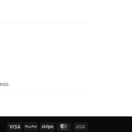
ünüz.
Visa
PayPal
Stripe
MasterCard
Cash