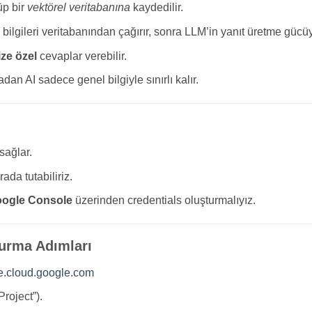
üp bir
vektörel veritabanına
kaydedilir.
bilgileri veritabanından çağırır, sonra LLM’in yanıt üretme gücüyle
ze özel
cevaplar verebilir.
an AI sadece genel bilgiyle sınırlı kalır.
sağlar.
ada tutabiliriz.
ogle Console
üzerinden credentials oluşturmalıyız.
turma Adımları
e.cloud.google.com
Project”).