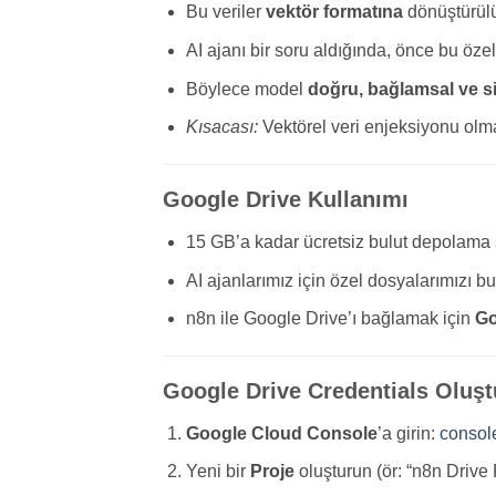
Bu veriler
vektör formatına
dönüştürül
AI ajanı bir soru aldığında, önce bu özel 
Böylece model
doğru, bağlamsal ve si
Kısacası:
Vektörel veri enjeksiyonu olmad
Google Drive Kullanımı
15 GB’a kadar ücretsiz bulut depolama 
AI ajanlarımız için özel dosyalarımızı bur
n8n ile Google Drive’ı bağlamak için
Go
Google Drive Credentials Oluş
Google Cloud Console
’a girin:
consol
Yeni bir
Proje
oluşturun (ör: “n8n Drive 