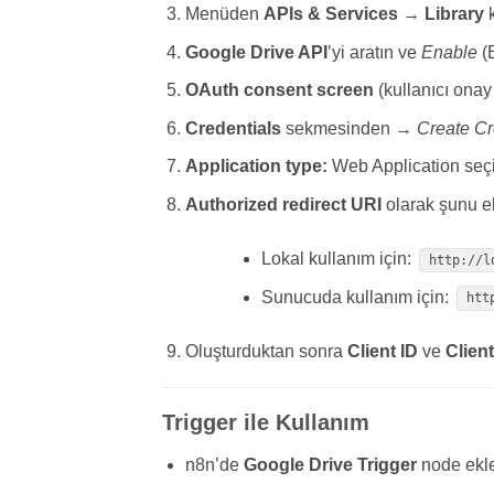
Menüden
APIs & Services → Library
k
Google Drive API
’yi aratın ve
Enable
(E
OAuth consent screen
(kullanıcı onay
Credentials
sekmesinden →
Create Cr
Application type:
Web Application seçi
Authorized redirect URI
olarak şunu ek
Lokal kullanım için:
http://l
Sunucuda kullanım için:
htt
Oluşturduktan sonra
Client ID
ve
Clien
Trigger ile Kullanım
n8n’de
Google Drive Trigger
node ekle