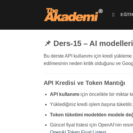
İçeriğe
atla
EĞITI
📌 Ders-15 – AI modeller
Bu derste API kullanımı için kredi yükleme m
edilmesinin neden kritik olduğunu ve Google
API Kredisi ve Token Mantığı
API kullanımı
için öncelikle bir miktar 
Yüklediğiniz kredi
işlem başına
tüketili
Token tüketimi modelden modele deği
Güncel fiyat listesi için OpenAI’nin resmi
OpenAI Token Fiyat Listesi