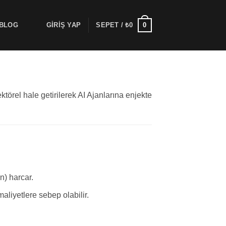
0
BLOG
GIRIŞ YAP
SEPET /
₺
0
ktörel hale getirilerek AI Ajanlarına enjekte
n) harcar.
maliyetlere sebep olabilir.