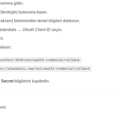
ısmına gidin.
tkinleştir) butonuna basın.
 ekranı) bölümünden temel bilgileri doldurun.
edentials → OAuth Client ID
seçin.
n.
leyin:
ocalhost:5678/rest/oauth2-credential/callback
ps://alanadiniz.com/rest/oauth2-credential/callback
t Secret
bilgilerini kaydedin.
nir.