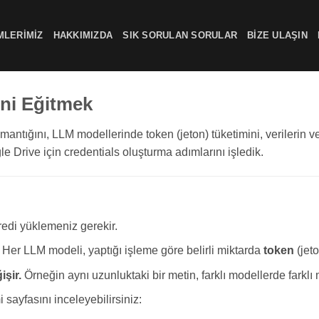
MLERIMIZ
HAKKIMIZDA
SIK SORULAN SORULAR
BIZE ULAŞIN
ini Eğitmek
antığını, LLM modellerinde token (jeton) tüketimini, verilerin ve
 Drive için credentials oluşturma adımlarını işledik.
kredi yüklemeniz gerekir.
r. Her LLM modeli, yaptığı işleme göre belirli miktarda
token
(jeto
şir.
Örneğin aynı uzunluktaki bir metin, farklı modellerde farklı 
 sayfasını inceleyebilirsiniz: