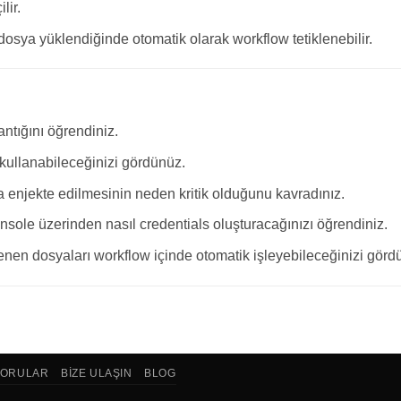
lir.
 dosya yüklendiğinde otomatik olarak workflow tetiklenebilir.
ntığını öğrendiniz.
 kullanabileceğinizi gördünüz.
ına enjekte edilmesinin neden kritik olduğunu kavradınız.
sole üzerinden nasıl credentials oluşturacağınızı öğrendiniz.
lenen dosyaları workflow içinde otomatik işleyebileceğinizi görd
SORULAR
BIZE ULAŞIN
BLOG