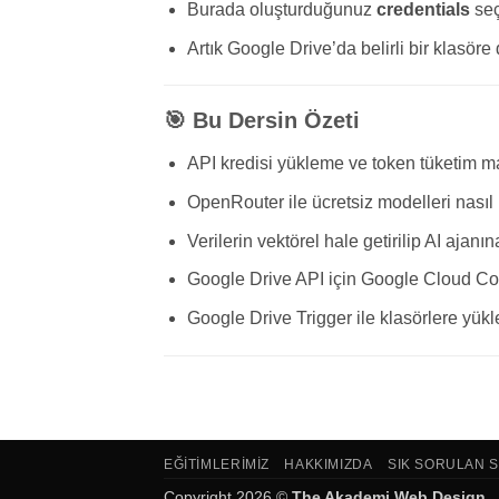
Burada oluşturduğunuz
credentials
seçi
Artık Google Drive’da belirli bir klasöre
🎯 Bu Dersin Özeti
API kredisi yükleme ve token tüketim ma
OpenRouter ile ücretsiz modelleri nasıl
Verilerin vektörel hale getirilip AI ajan
Google Drive API için Google Cloud Con
Google Drive Trigger ile klasörlere yük
EĞITIMLERIMIZ
HAKKIMIZDA
SIK SORULAN 
Copyright 2026 ©
The Akademi Web Design