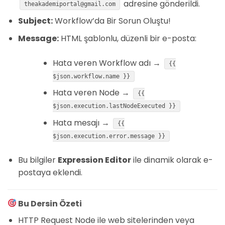
adresine gönderildi.
theakademiportal@gmail.com
Subject:
Workflow’da Bir Sorun Oluştu!
Message:
HTML şablonlu, düzenli bir e-posta:
Hata veren Workflow adı →
{{
$json.workflow.name }}
Hata veren Node →
{{
$json.execution.lastNodeExecuted }}
Hata mesajı →
{{
$json.execution.error.message }}
Bu bilgiler
Expression Editor
ile dinamik olarak e-
postaya eklendi.
Bu Dersin Özeti
HTTP Request Node ile web sitelerinden veya