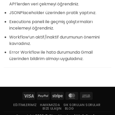
API’lerden veri çekmeyi öğrendiniz.
JSONPlaceholder üzerinden pratik yaptınız.
Executions paneli ile geçmiş çalıştırmaları
incelemeyi öğrendiniz.
Workflow’un aktif/inaktif durumunun önemini
kavradınız.
Error Workflow ile hata durumunda Gmail
üzerinden bildirim almayı uyguladınız.
Visa
PayPal
Stripe
MasterCard
Cash
On
EĞITIMLERIMIZ
HAKKIMIZDA
SIK SORULAN SORULAR
Delivery
BIZE ULAŞIN
BLOG