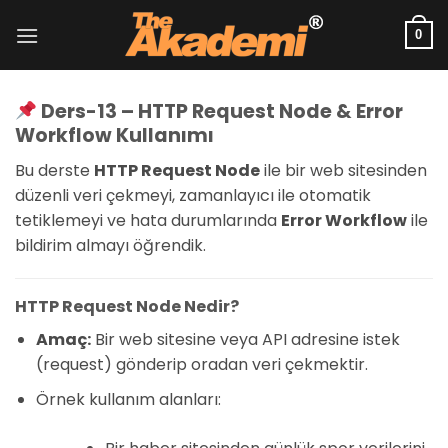
İçeriğe
atla
0
Ders-13 – HTTP Request Node & Error
Workflow Kullanımı
Bu derste
HTTP Request Node
ile bir web sitesinden
düzenli veri çekmeyi, zamanlayıcı ile otomatik
tetiklemeyi ve hata durumlarında
Error Workflow
ile
bildirim almayı öğrendik.
HTTP Request Node Nedir?
Amaç:
Bir web sitesine veya API adresine istek
(request) gönderip oradan veri çekmektir.
Örnek kullanım alanları: