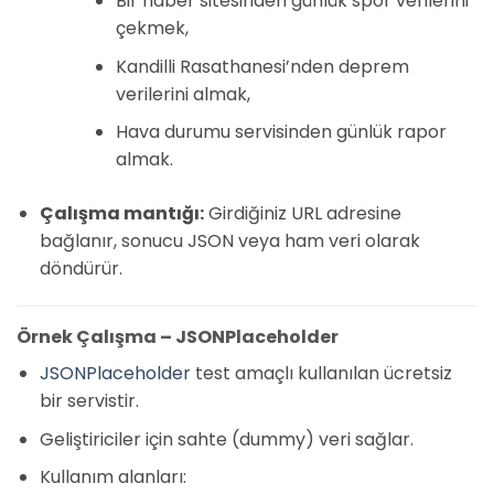
Bir haber sitesinden günlük spor verilerini
çekmek,
Kandilli Rasathanesi’nden deprem
verilerini almak,
Hava durumu servisinden günlük rapor
almak.
Çalışma mantığı:
Girdiğiniz URL adresine
bağlanır, sonucu JSON veya ham veri olarak
döndürür.
Örnek Çalışma – JSONPlaceholder
JSONPlaceholder
test amaçlı kullanılan ücretsiz
bir servistir.
Geliştiriciler için sahte (dummy) veri sağlar.
Kullanım alanları: