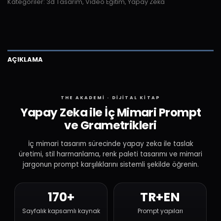
Kategoriler:
3d Tasarım
,
Video Eğitim
,
Yapay Zeka
AÇIKLAMA
THE AKADEMİ · DİJİTAL KİTAP
Yapay Zeka ile İç Mimari Prompt
ve Grametrikleri
İç mimari tasarım sürecinde yapay zeka ile taslak
üretimi, stil harmanlama, renk paleti tasarımı ve mimari
jargonun prompt karşılıklarını sistemli şekilde öğrenin.
170+
TR+EN
Sayfalık kapsamlı kaynak
Prompt yapıları